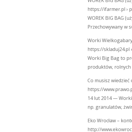
WOREK BIG BAG (uży
https://ifarmer.pl 
WOREK BIG BAG (uży
Przechowywany w su
Worki Wielkogabary
https://skladuj24.pl
Worki Big Bag to pr
produktów, rolnych 
Co musisz wiedzieć
https://www.prawo.p
14 lut 2014 — Work
np. granulatów, żwi
Eko Wrocław – kont
http://www.ekowroc