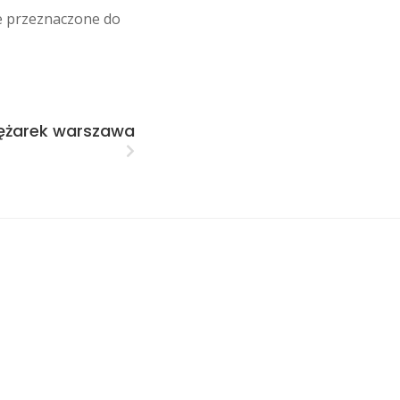
e przeznaczone do
rężarek warszawa