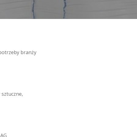
potrzeby branży
 sztuczne,
BAG