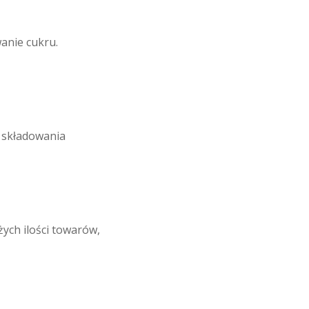
anie cukru.
o składowania
ych ilości towarów,