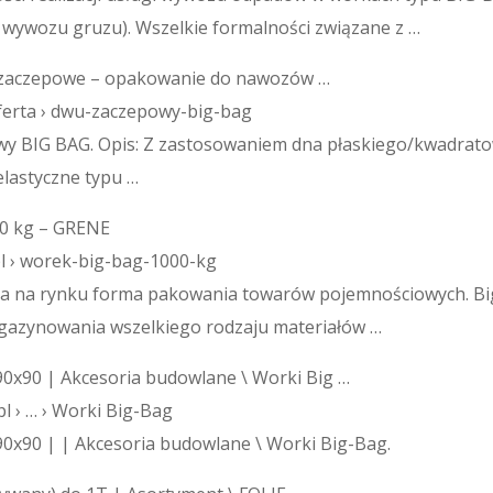
 wywozu gruzu). Wszelkie formalności związane z …
 zaczepowe – opakowanie do nawozów …
 oferta › dwu-zaczepowy-big-bag
 BIG BAG. Opis: Z zastosowaniem dna płaskiego/​kwadra
lastyczne typu …
00 kg – GRENE
l › worek-big-bag-1000-kg
za na rynku forma pakowania towarów pojemnościowych. Big
gazynowania wszelkiego rodzaju materiałów …
0x90 | Akcesoria budowlane \ Worki Big …
pl › … › Worki Big-Bag
0x90 | | Akcesoria budowlane \ Worki Big-Bag.