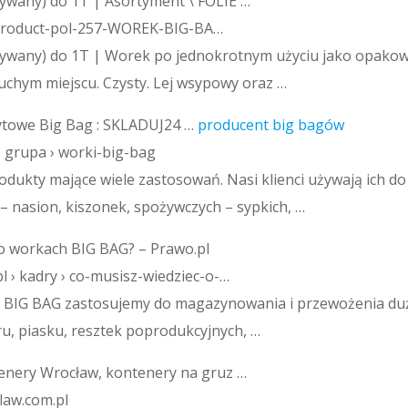
wany) do 1T | Asortyment \ FOLIE …
› product-pol-257-WOREK-BIG-BA…
wany) do 1T | Worek po jednokrotnym użyciu jako opakow
chym miejscu. Czysty. Lej wsypowy oraz …
towe Big Bag : SKLADUJ24 …
producent big bagów
 › grupa › worki-big-bag
odukty mające wiele zastosowań. Nasi klienci używają ich d
– nasion, kiszonek, spożywczych – sypkich, …
 o workach BIG BAG? – Prawo.pl
l › kadry › co-musisz-wiedziec-o-…
i BIG BAG zastosujemy do magazynowania i przewożenia duż
ru, piasku, resztek poprodukcyjnych, …
enery Wrocław, kontenery na gruz …
law.com.pl