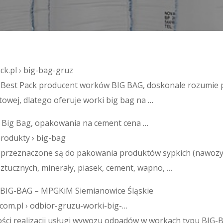
ck.pl › big-bag-gruz
a Best Pack producent worków BIG BAG, doskonale rozumie 
owej, dlatego oferuje worki big bag na …
Big Bag, opakowania na cement cena …
produkty › big-bag
 przeznaczone są do pakowania produktów sypkich (nawozy
ztucznych, minerały, piasek, cement, wapno, …
 BIG-BAG – MPGKiM Siemianowice Śląskie
com.pl › odbior-gruzu-worki-big-…
ści realizacji usługi wywozu odpadów w workach typu BIG-​