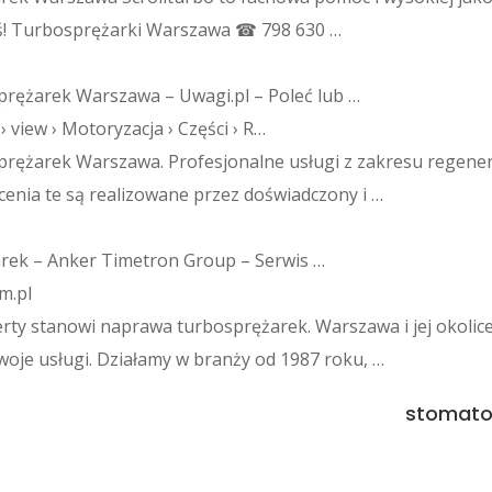
ziś! Turbosprężarki Warszawa ☎ 798 630 …
prężarek Warszawa – Uwagi.pl – Poleć lub …
› view › Motoryzacja › Części › R…
rężarek Warszawa. Profesjonalne usługi z zakresu regener
cenia te są realizowane przez doświadczony i …
rek – Anker Timetron Group – Serwis …
m.pl
rty stanowi naprawa turbosprężarek. Warszawa i jej okolic
oje usługi. Działamy w branży od 1987 roku, …
stomatol