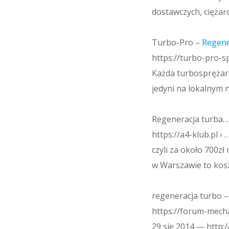
dostawczych, ciężar
Turbo-Pro –
Regene
https://turbo-pro-s
Każda turbosprężark
jedyni na lokalnym 
Regeneracja turba…
https://a4-klub.pl › 
czyli za około 700z
w Warszawie to koszt 
regeneracja turbo 
https://forum-mecha
29 sie 2014 — http: