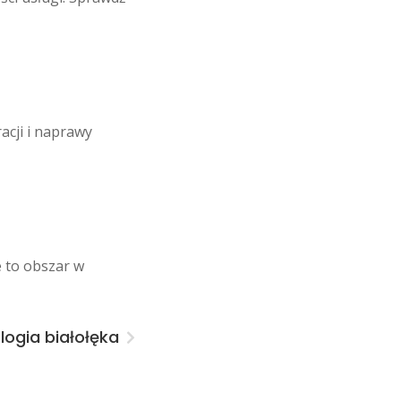
acji i naprawy
e to obszar w
ogia białołęka