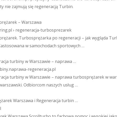
ty nie zajmują się regeneracją Turbin.
sprężarek – Warszawa
ring.pl › regeneracja-turbosprezarek
prężarek. Turbosprężarka po regeneracji – jak wygląda Tur
 Zastosowana w samochodach sportowych …
acja turbiny w Warszawie – naprawa …
biny.naprawa-regeneracja.pl
acja turbiny w Warszawie – naprawa turbosprężarek w war
warszawski. Odbiorcom naszych usług …
arek Warszawa i Regeneracja turbin …
l
ek Warszawa Scrollturbo to fachowa pomoc i wysokiej jakoś