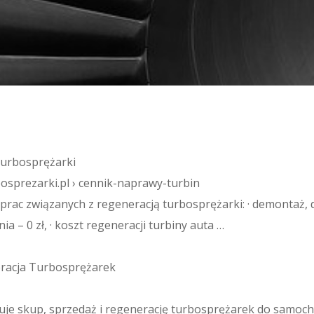
turbosprężarki
osprezarki.pl › cennik-naprawy-turbin
prac związanych z regeneracją turbosprężarki: · demontaż, 
a – 0 zł, · koszt regeneracji turbiny auta​ …
racja Turbosprężarek
uje skup, sprzedaż i regenerację turbosprężarek do samo