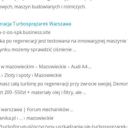
owych, maszyn budowlanych i rolniczych.
racja Turbosprężarek Warszawa
p-z-oo-spk.business.site
a po regeneracji jest testowana na innowacyjnej maszynie
rynku możemy sprawdzić ciśnienie …
 w mazowieckim – Mazowieckie – Audi A4 …
… › Zloty i spoty › Mazowieckie
ł masz całą turbinę po regeneracji przy zwrocie swojej. Dem
200 -550zł + materiały olej i filtry, ale …
– warszawa | Forum mechaników …
nika.pl › … › mazowieckie
//turboforum.pl/przyczyny-uszkadzania-sie-turbosprezarek