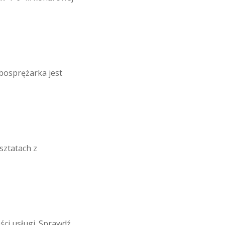
bosprężarka jest
sztatach z
ci usługi. Sprawdź