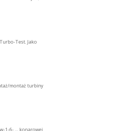
 Turbo-Test. Jako
ontaż/montaż turbiny
-w-1-6- … konarowej