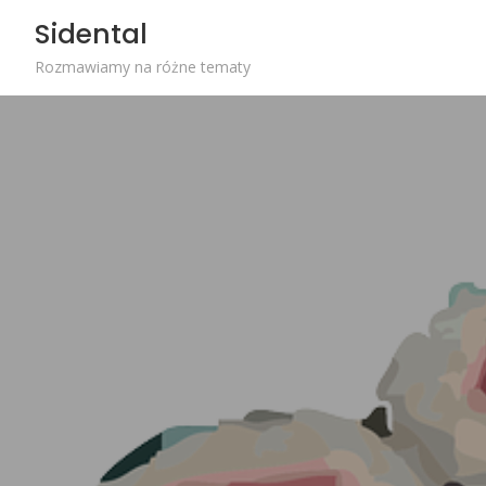
Skip
Sidental
to
content
Rozmawiamy na różne tematy