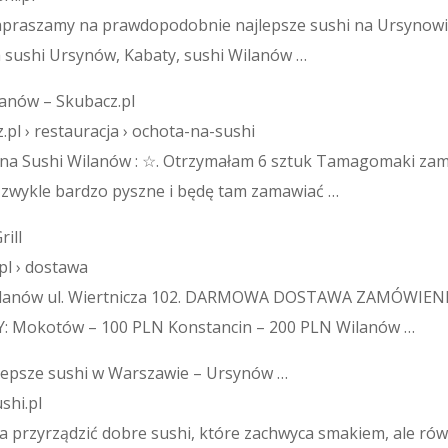
apraszamy na prawdopodobnie najlepsze sushi na Ursynowi
 sushi Ursynów, Kabaty, sushi Wilanów …
lanów – Skubacz.pl
pl › restauracja › ochota-na-sushi
 na Sushi Wilanów : ☆. Otrzymałam 6 sztuk Tamagomaki zami
 zwykle bardzo pyszne i będę tam zamawiać …
ill
.pl › dostawa
 Wilanów ul. Wiertnicza 102. DARMOWA DOSTAWA ZAMÓWIEN
 Mokotów – 100 PLN Konstancin – 200 PLN Wilanów …
lepsze sushi w Warszawie – Ursynów …
shi.pl
 przyrządzić dobre sushi, które zachwyca smakiem, ale rów