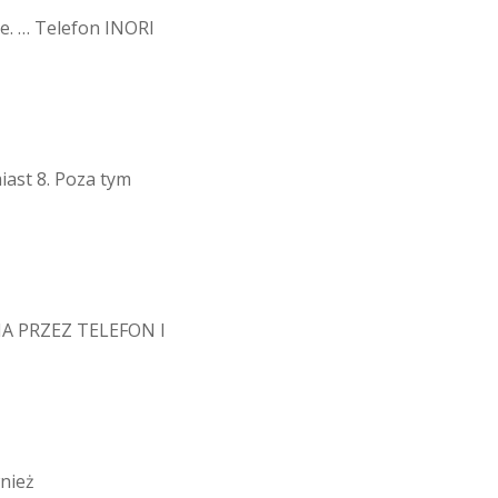
e. … Telefon INORI
ast 8. Poza tym
IA PRZEZ TELEFON I
nież