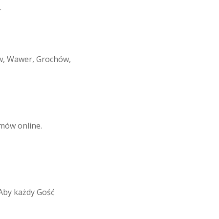
…
aw, Wawer, Grochów,
amów online.
 Aby każdy Gość