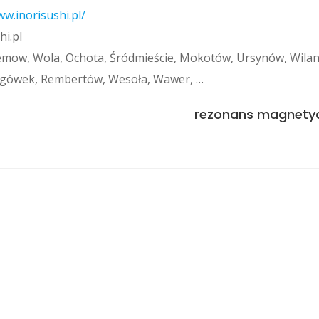
ww.inorisushi.pl/
hi.pl
 Bemow, Wola, Ochota, Śródmieście, Mokotów, Ursynów, Wila
Targówek, Rembertów, Wesoła, Wawer, …
rezonans magnety