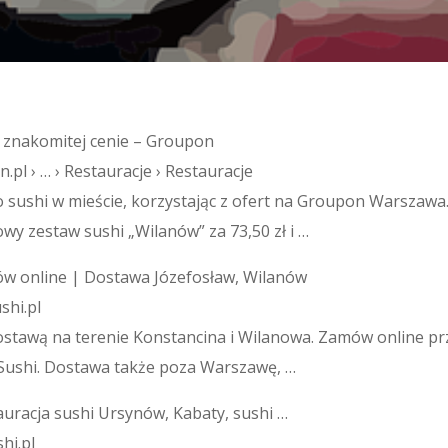
 znakomitej cenie – Groupon
pl › … › Restauracje › Restauracje
 sushi w mieście, korzystając z ofert na Groupon Warszawa.
owy zestaw sushi „Wilanów” za 73,50 zł i …
ów online | Dostawa Józefosław, Wilanów
shi.pl
ostawą na terenie Konstancina i Wilanowa. Zamów online p
 Sushi. Dostawa także poza Warszawę, …
uracja sushi Ursynów, Kabaty, sushi …
hi.pl