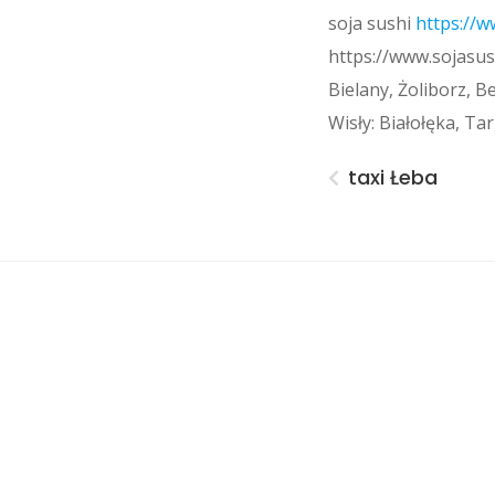
soja sushi
https://w
https://www.sojasus
Bielany, Żoliborz,
Wisły: Białołęka, 
taxi Łeba