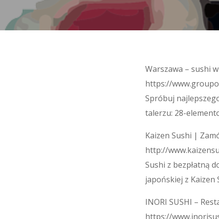
Warszawa – sushi w
https://www.groupon.
Spróbuj najlepszego
talerzu: 28-element
Kaizen Sushi | Zam
http://www.kaizensu
Sushi z bezpłatną d
japońskiej z Kaizen
INORI SUSHI – Resta
https://www.inorisus