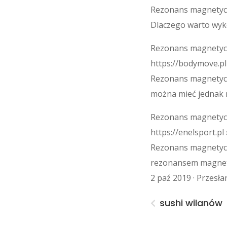
Rezonans magnetycz
Dlaczego warto wy
Rezonans magnety
https://bodymove.p
Rezonans magnetycz
można mieć jednak 
Rezonans magnetycz
https://enelsport.p
Rezonans magnetycz
rezonansem magnety
2 paź 2019 · Przesła
sushi wilanów