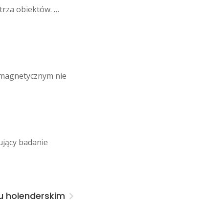
rza obiektów. …
 magnetycznym nie
jący badanie
u holenderskim