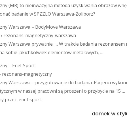
ny (MR) to nieinwazyjna metoda uzyskiwania obrazów wnęt
konać badanie w SPZZLO Warszawa-Żoliborz?
czny Warszawa – BodyMove Warszawa
l › rezonans-magnetyczny-warszawa
ny Warszawa prywatnie. … W trakcie badania rezonansem
na sobie jakichkolwiek elementów metalowych, …
ny – Enel-Sport
l › rezonans-magnetyczny
ny Warszawa – przygotowanie do badania. Pacjenci wykonu
cznym w naszej pracowni są proszeni o przybycie na 15 …
ny przez: enel-sport
domek w styl