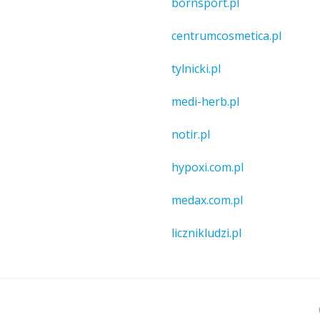
bornsport.pl
centrumcosmetica.pl
tylnicki.pl
medi-herb.pl
notir.pl
hypoxi.com.pl
medax.com.pl
licznikludzi.pl