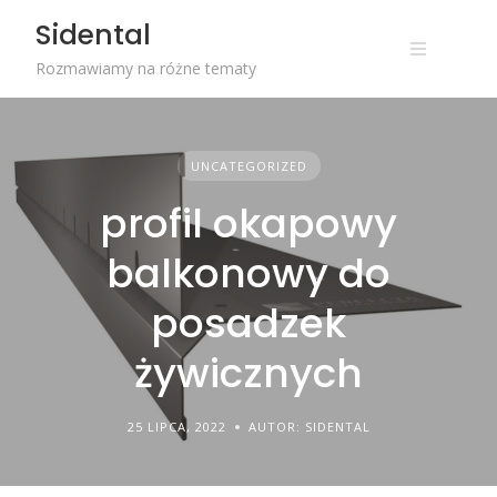
Skip
Sidental
to
content
Rozmawiamy na różne tematy
UNCATEGORIZED
profil okapowy
balkonowy do
posadzek
żywicznych
25 LIPCA, 2022
AUTOR: SIDENTAL