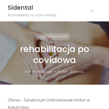
Skip
Sidental
to
content
Rozmawiamy na różne tematy
UNCATEGORIZED
rehabilitacja po
covidowa
10 KWIETNIA, 2021
AUTOR: SIDENTAL
Oferta – Sanatorium Uzdrowiskowe Holtur w
Kołobrzegu