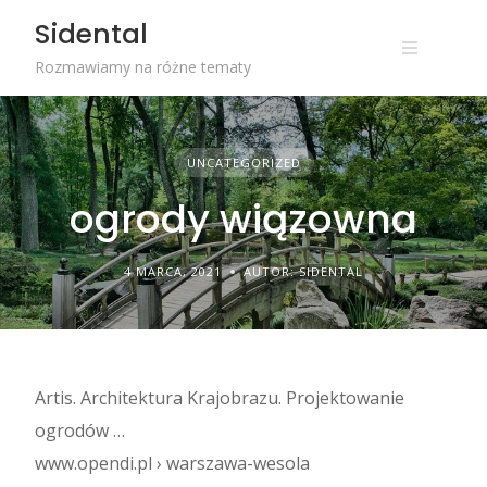
Skip
Sidental
to
content
Rozmawiamy na różne tematy
UNCATEGORIZED
ogrody wiązowna
4 MARCA, 2021
AUTOR: SIDENTAL
Artis. Architektura Krajobrazu. Projektowanie
ogrodów …
www.opendi.pl › warszawa-wesola