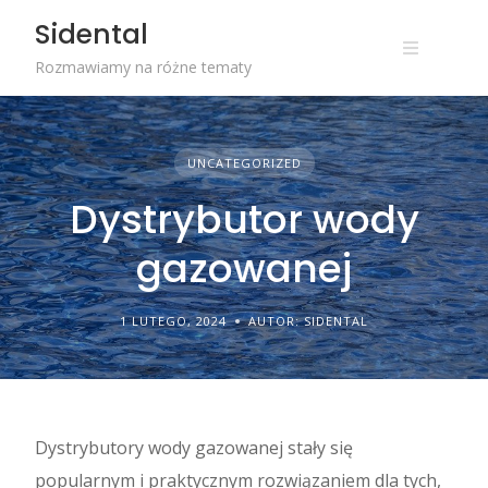
Skip
Sidental
to
content
Rozmawiamy na różne tematy
UNCATEGORIZED
Dystrybutor wody
gazowanej
1 LUTEGO, 2024
AUTOR: SIDENTAL
Dystrybutory wody gazowanej stały się
popularnym i praktycznym rozwiązaniem dla tych,