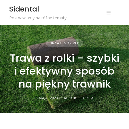
Skip
Sidental
to
content
Rozmawiamy na różne tematy
UNCATEGORIZED
Trawa z rolki – szybki
i efektywny sposób
na piękny trawnik
25 MAJA, 2023
AUTOR: SIDENTAL