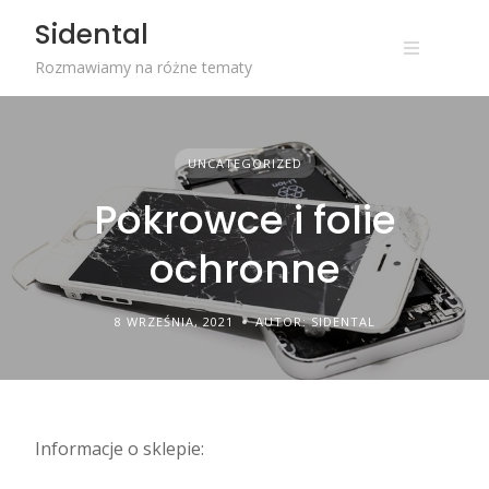
Skip
Sidental
to
content
Rozmawiamy na różne tematy
UNCATEGORIZED
Pokrowce i folie
ochronne
8 WRZEŚNIA, 2021
AUTOR: SIDENTAL
Informacje o sklepie: