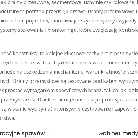
e jak bramy przesuwne, segmentowe, uchylnie czy rolowane,
widualnych potrzeb przedsiębiorstwa. Bramy przemysłowe 
nie ruchem pojazdów, umożliwiając szybkie wjazdy i wyjazd
stemy sterowania i monitoringu, które zwiększają kontrol
dność konstrukcji to kolejne kluczowe cechy bram przemysł
łych materiałów, takich jak stal nierdzewna, aluminium czy
orność na uszkodzenia mechaniczne, warunki atmosferyczne
nych. Bramy przemysłowe są testowane pod kątem wytrzyma
 sprostać wymaganiom specyficznych branż, takich jak logis
rzemysł ciężki. Dzięki solidnej konstrukcji i profesjonaln
są w stanie wytrzymać intensywne użytkowanie i zapewnić 
orstwa.
tracyjne spawów –
Gabinet medy