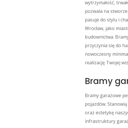
wytrzymałość, trwa
pozwala na stworzen
pasuje do stylu i c
Wrocław, jako miast
budownictwa. Bramy
przyczynia się do h
nowoczesny minimali
realizację Twojej wiz
Bramy ga
Bramy garażowe peł
pojazdów. Stanowią 
oraz estetykę naszy
infrastruktury gara