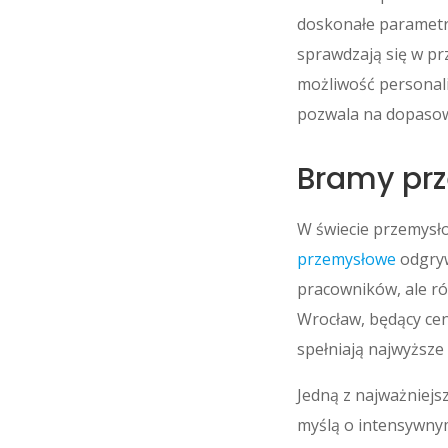
doskonałe parametry
sprawdzają się w p
możliwość personali
pozwala na dopasow
Bramy pr
W świecie przemysł
przemysłowe
odgryw
pracowników, ale ró
Wrocław, będący ce
spełniają najwyższe
Jedną z najważniejs
myślą o intensywny