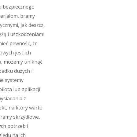
ia bezpiecznego
teriałom, bramy
cznymi, jak deszcz,
eżą i uszkodzeniami
mieć pewność, że
owych jest ich
a, możemy uniknąć
padku dużych i
ne systemy
lota lub aplikacji
ysiadania z
kt, na który warto
bramy skrzydłowe,
ch potrzeb i
lędu na ich