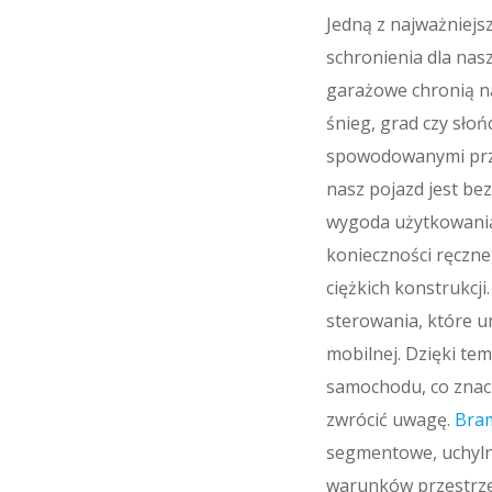
Jedną z najważniejs
schronienia dla nas
garażowe chronią n
śnieg, grad czy sło
spowodowanymi prze
nasz pojazd jest be
wygoda użytkowania
konieczności ręczne
ciężkich konstrukc
sterowania, które u
mobilnej. Dzięki te
samochodu, co znacz
zwrócić uwagę.
Bra
segmentowe, uchyln
warunków przestrz