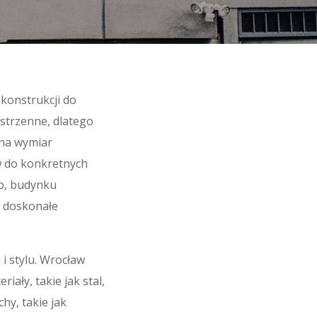
konstrukcji do
estrzenne, dlatego
na wymiar
w do konkretnych
o, budynku
ą doskonałe
i stylu. Wrocław
ały, takie jak stal,
hy, takie jak