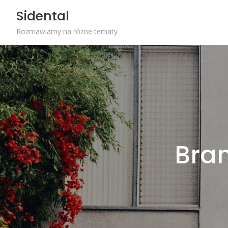
Skip
Sidental
to
content
Rozmawiamy na różne tematy
Bra