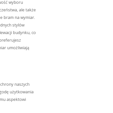
iwość wyboru
czeństwa, ale także
ze bram na wymiar.
odnych stylów
ewacji budynku, co
preferujesz
iar umożliwiają
ochrony naszych
ygodę użytkowania
nemu aspektowi