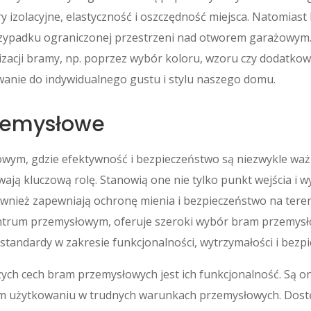
 izolacyjne, elastyczność i oszczędność miejsca. Natomias
rzypadku ograniczonej przestrzeni nad otworem garażowym. 
zacji bramy, np. poprzez wybór koloru, wzoru czy dodatkow
anie do indywidualnego gustu i stylu naszego domu.
zemysłowe
owym, gdzie efektywność i bezpieczeństwo są niezwykle wa
ają kluczową rolę. Stanowią one nie tylko punkt wejścia i wy
wnież zapewniają ochronę mienia i bezpieczeństwo na teren
ntrum przemysłowym, oferuje szeroki wybór bram przemysł
 standardy w zakresie funkcjonalności, wytrzymałości i bezp
zych cech bram przemysłowych jest ich funkcjonalność. Są 
m użytkowaniu w trudnych warunkach przemysłowych. Dost