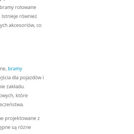
t bramy rolowane
Istnieje również
ych akcesoriów, co
żne,
bramy
jścia dla pojazdów i
ie zakładu.
owych, które
ieczeństwa.
one projektowane z
ępne są różne