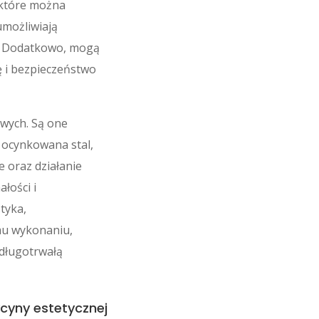
 które można
umożliwiają
y. Dodatkowo, mogą
ę i bezpieczeństwo
owych. Są one
 ocynkowana stal,
 oraz działanie
łości i
tyka,
emu wykonaniu,
długotrwałą
cyny estetycznej