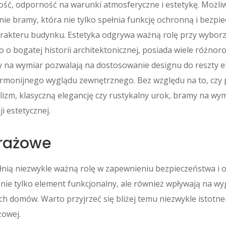
łość, odporność na warunki atmosferyczne i estetykę. Możl
ie bramy, która nie tylko spełnia funkcję ochronną i bezpie
harakteru budynku. Estetyka odgrywa ważną rolę przy wybor
o o bogatej historii architektonicznej, posiada wiele różnor
 na wymiar pozwalają na dostosowanie designu do reszty el
armonijnego wyglądu zewnętrznego. Bez względu na to, czy 
zm, klasyczną elegancję czy rustykalny urok, bramy na wym
ji estetycznej.
rażowe
nią niezwykle ważną rolę w zapewnieniu bezpieczeństwa i 
nie tylko element funkcjonalny, ale również wpływają na w
ch domów. Warto przyjrzeć się bliżej temu niezwykle istot
żowej.