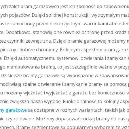
zych zalet bram garażowych jest ich zdolność do zapewnien
zych pojazdów. Dzięki solidnej konstrukcji i wytrzymałym ma
asze samochody przed niekorzystnymi warunkami atmosfery
ńce. Dodatkowo, stanowią one również ochronę przed kradzi
z czynniki zewnętrzne. Dzięki bramie garażowej możemy 
zpieczny i dobrze chroniony. Kolejnym aspektem bram garaż
. Dzięki automatycznemu systemowi otwierania i zamykani
go manipulowania bramą, co jest szczególnie ważne w przy
ji. Dzisiejsze bramy garażowe są wyposażone w zaawansowa
możliwiają zdalne otwieranie i zamykanie bramy za pomocą pi
mu możemy wjeżdżać i wyjeżdżać z garażu bez konieczności w
nie zwiększa naszą wygodę. Funkcjonalność to kolejny aspe
my garażowe
są dostępne w różnych wariantach, takich jak 
ie czy rolowane. Możemy dopasować rodzaj bramy do naszy
ennych. Bramy segmentowe są popularnym wyborem ze wzg