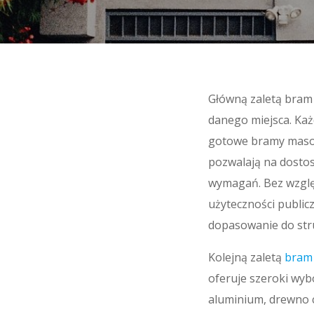
Główną zaletą bram 
danego miejsca. Każ
gotowe bramy masow
pozwalają na dostos
wymagań. Bez wzglę
użyteczności publi
dopasowanie do str
Kolejną zaletą
bram
oferuje szeroki wyb
aluminium, drewno c